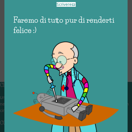
Scrivere
Faremo di tutto pur di renderti
felice :)
CHI SIAMO
Un gruppo di volontari che sognano di diventare un centro del riuso e
nel frattempo ricevono in dono giocattoli, li riparano e li reimmettono in
circolazione. Operiamo per un'economia civile, circolare e sostenibile.
CONTATTI