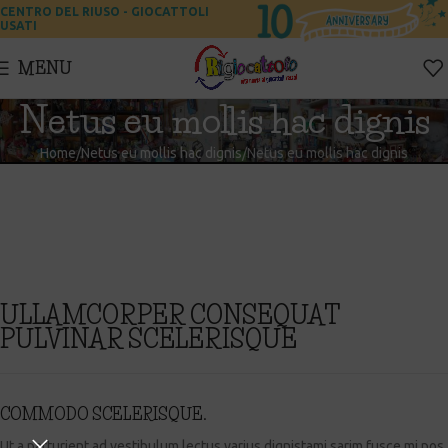
CENTRO DEL RIUSO - GIOCATTOLI
USATI
MENU
Netus eu mollis hac dignis
Home
Netus eu mollis hac dignis
Netus eu mollis hac dignis
ULLAMCORPER CONSEQUAT
PULVINAR SCELERISQUE
COMMODO SCELERISQUE.
Ut a parturient ad vestibulum lectus varius dignistami sarim fusce mi pos