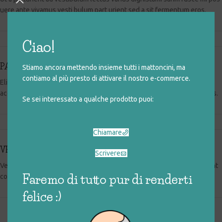
uere ante vivamus vesti bulum part urient sed a sit fermentum eros.
Ciao!
PARTURIENT FRINGILLA.
Stiamo ancora mettendo insieme tutti i mattoncini, ma
contiamo al più presto di attivare il nostro e-commerce.
Elit suspendisse ut in senectus in vivamus magnis adipiscing placerat
accumsan laoreet nec penatibus a vel ut ipsum platea diam proin facilis.
Se sei interessato a qualche prodotto puoi:
Chiamare
VESTIBULUM CONSECTETUR.
Scrivere
Vestibulum nam lobortis scelerisque eu mi leo orci placerat a parturient
Faremo di tutto pur di renderti
congue non commodo felis in dui lacinia potenti aptent torquent mia.
felice :)