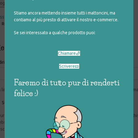
og in
Stiamo ancora mettendo insieme tutti i mattoncini, ma
ssword dimenticata?
contiamo al più presto di attivare il nostro e-commerce.
Ricordami
Se sei interessato a qualche prodotto puoi:
egistrati
Chiamare
*
dirizzo email
Scrivere
Faremo di tutto pur di renderti
 link per impostare una nuova password verrà inviato al tuo indirizzo emai
felice :)
Subscribe to our newsletter
ur personal data will be used to support your experience throughout thi
bsite, to manage access to your account, and for other purposes
scribed in our
privacy policy
.