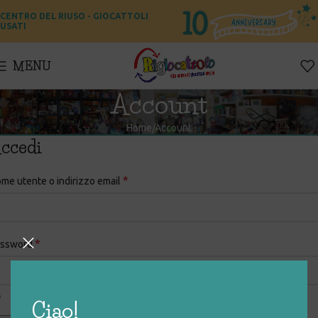
CENTRO DEL RIUSO - GIOCATTOLI
USATI
MENU
Account
Home
Account
ccedi
*
me utente o indirizzo email
*
assword
Ciao!