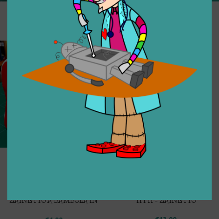
ZAINETTO ESPANDIBILE
ZAINETTO WINX
€
10,00
€
7,00
WITCH – ZAINO DI WILL
€
15,00
MARSUPIO CONVERTIBILE
A ZAINETTO
€
5,00
ZAINETTO A BAMBOLA IN
TITTI – ZAINETTO
STOFFA