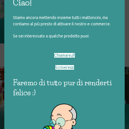
Ciao!
Stiamo ancora mettendo insieme tutti i mattoncini, ma
contiamo al più presto di attivare il nostro e-commerce.
Se sei interessato a qualche prodotto puoi:
ZAINETTO BUGS BUNNY –
AIN’T I A STINKA!
Chiamare
€
10,00
Scrivere
Faremo di tutto pur di renderti
felice :)