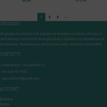
€
13,00
€
4,00
1
2
3
→
CHI SIAMO
Un gruppo di volontari che sognano di diventare un centro del riuso e
nel frattempo ricevono in dono giocattoli, li riparano e li reimmettono in
circolazione. Operiamo per un'economia civile, circolare e sostenibile.
CONTATTI
Campobasso - via Garibaldi 51
+39 328 767 9587
rigiocattolocb@gmail.com
ACCOUNT
Bacheca
Ordini