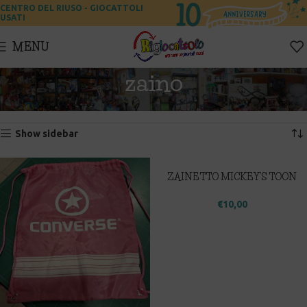
CENTRO DEL RIUSO - GIOCATTOLI
USATI
MENU
zaino
Home
Prodotti taggati “zaino”
Visualizzazione di 1-12 di 26 risultati
Show sidebar
ZAINETTO MICKEY’S TOON
TOWN
€
10,00