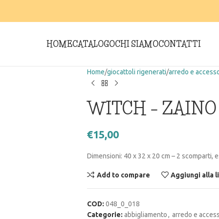
HOME
CATALOGO
CHI SIAMO
CONTATTI
Home
giocattoli rigenerati
arredo e accesso
WITCH – ZAINO 
€
15,00
Dimensioni: 40 x 32 x 20 cm – 2 scomparti, e
Add to compare
Aggiungi alla l
COD:
048_0_018
Categorie:
abbigliamento
,
arredo e access