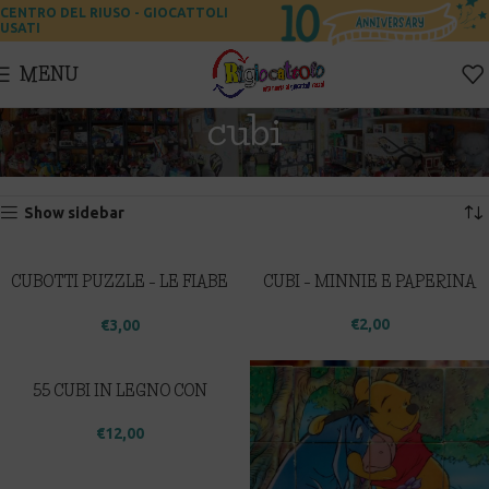
CENTRO DEL RIUSO - GIOCATTOLI
USATI
MENU
cubi
Home
Prodotti taggati “cubi”
Visualizzazione di 1-12 di 13 risultati
Show sidebar
CUBOTTI PUZZLE – LE FIABE
CUBI – MINNIE E PAPERINA
PIU’ BELLE
€
2,00
€
3,00
55 CUBI IN LEGNO CON
LETTERE, NUMERI, SIMBOLI
€
12,00