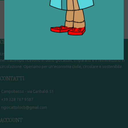
CUBI COLORATI CON
LETTERE E SIMBOLI
€
6,00
1
2
→
CHI SIAMO
Un gruppo di volontari che sognano di diventare un centro del riuso e
nel frattempo ricevono in dono giocattoli, li riparano e li reimmettono in
circolazione. Operiamo per un'economia civile, circolare e sostenibile.
CONTATTI
Campobasso - via Garibaldi 51
+39 328 767 9587
rigiocattolocb@gmail.com
ACCOUNT