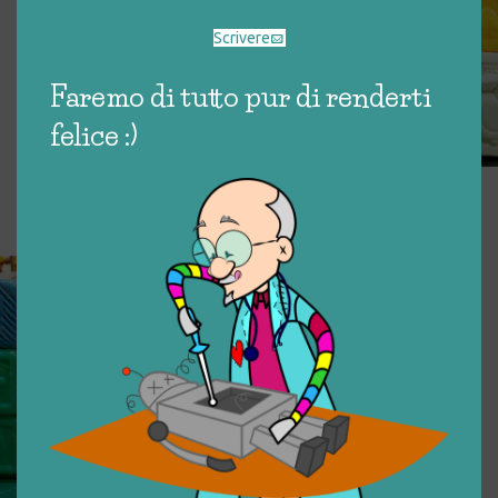
Scrivere
Faremo di tutto pur di renderti
felice :)
CUBI DI GOMMA
€
9,00
CUBI – DISNEY
€
3,00