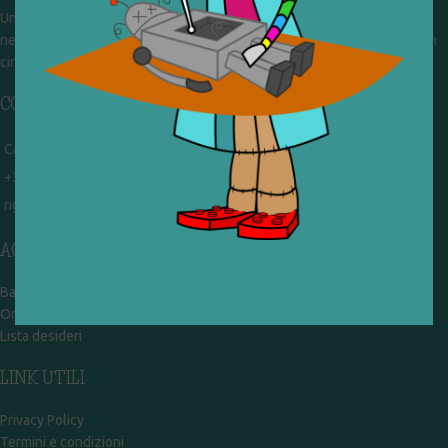
Un gruppo di volontari che sognano di diventare un centro del riuso e
nel frattempo ricevono in dono giocattoli, li riparano e li reimmettono in
circolazione. Operiamo per un'economia civile, circolare e sostenibile.
CONTATTI
Campobasso - via Garibaldi 51
+39 328 767 9587
rigiocattolocb@gmail.com
ACCOUNT
Bacheca
Ordini
Lista desideri
LINK UTILI
Privacy Policy
Termini e condizioni