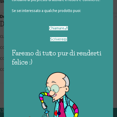
Share:
Se sei interessato a qualche prodotto puoi:
Descrizione
Descrizione
Chiamare
CLEMENTONI
Scrivere
CODICE RIGIOCATTOLO: 037_1_002
Faremo di tutto pur di renderti
CONDIZIONI: buone, usato
felice :)
COLLOCAZIONE: BOX2
CHI SIAMO