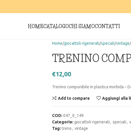
HOME
CATALOGO
CHI SIAMO
CONTATTI
Home
giocattoli rigenerati
speciali
vintage
TRENINO COMP
€
12,00
Trenino componibile in plastica morbida – D
Add to compare
Aggiungi alla l
COD:
047_0_149
Categorie:
giocattoli rigenerati
,
speciali
,
Tag:
treno
,
vintage