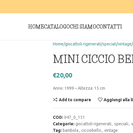
HOME
CATALOGO
CHI SIAMO
CONTATTI
Home
giocattoli rigenerati
speciali
vintage
MINI CICCIO BE
€
20,00
Anno: 1999 – Altezza: 15 cm
Add to compare
Aggiungi alla l
COD:
047_0_151
Categorie:
giocattoli rigenerati
,
speciali
,
Tag:
bambola
,
cicciobello
,
vintage