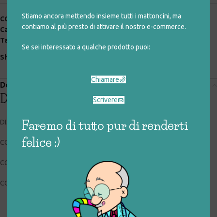
Stiamo ancora mettendo insieme tutti i mattoncini, ma
COD:
091_1_029
contiamo al più presto di attivare il nostro e-commerce.
Categorie:
digitali
,
giocattoli rigenerati
Tag:
cartoni animati
,
dvd
,
film
Se sei interessato a qualche prodotto puoi:
Share:
Chiamare
Descrizione
Descrizione
Scrivere
Faremo di tutto pur di renderti
DISNEY DVD – Z3 DV 01910
felice :)
CODICE RIGIOCATTOLO: 091_1_029
CONDIZIONI: buone
COLLOCAZIONE: BOX1