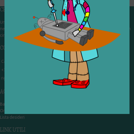
CHI SIAMO
Un gruppo di volontari che sognano di diventare un centro del riuso e
nel frattempo ricevono in dono giocattoli, li riparano e li reimmettono in
circolazione. Operiamo per un'economia civile, circolare e sostenibile.
CONTATTI
Campobasso - via Garibaldi 51
+39 328 767 9587
rigiocattolocb@gmail.com
ACCOUNT
Bacheca
Ordini
Lista desideri
LINK UTILI