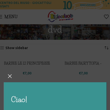
CENTRO DEL RIUSO - GIOCATTOLI
USATI
MENU
dvd
Home
Prodotti taggati “dvd”
Visualizzazione di 1-12 di 85 risultati
Show sidebar
BARBIE LE 12 PRINCIPESSE
BARBIE FAIRYTOPIA –
DANZANTI
MAGIA DELL’ARCOBALENO
€
7,00
€
7,00
BARBIE FAIRYTOPIA –
LADY OSCAR – La voce della
MERMAIDIA
libertà – Divampa la Rivoluzione
Ciao!
€
7,00
€
10,00