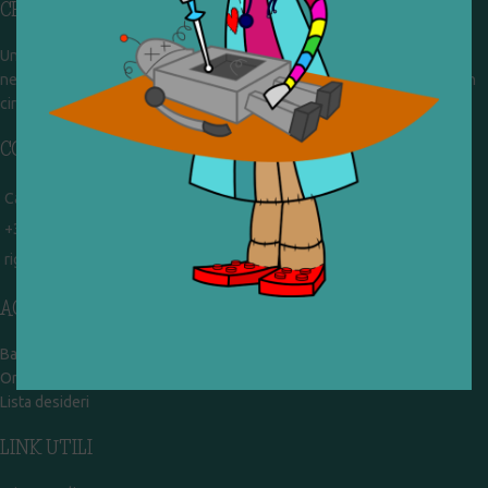
CHI SIAMO
Un gruppo di volontari che sognano di diventare un centro del riuso e
nel frattempo ricevono in dono giocattoli, li riparano e li reimmettono in
circolazione. Operiamo per un'economia civile, circolare e sostenibile.
CONTATTI
Campobasso - via Garibaldi 51
+39 328 767 9587
rigiocattolocb@gmail.com
ACCOUNT
Bacheca
Ordini
Lista desideri
LINK UTILI