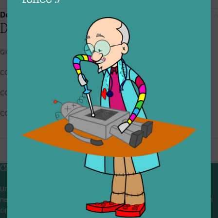
Descrizione
Descrizione
GIOCHI PREZIOSI
CODICE RIGIOCATTOLO: 036_0_158
CONDIZIONI: buone
COLLOCAZIONE: BOX7
CHI SIAMO
Un gruppo di volontari che sognano di diventare un centro del riuso e
nel frattempo ricevono in dono giocattoli, li riparano e li reimmettono in
circolazione. Operiamo per un'economia civile, circolare e sostenibile.