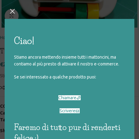
Click to enlarge
Home
giocattoli rigenerati
prima infanzia
Ciao!
TELEFONO CON FORME DA SPOSTARE
Stiamo ancora mettendo insieme tutti i mattoncini, ma
€
2,00
contiamo al più presto di attivare il nostro e-commerce.
Stimola la manualità – Non richiede batterie
Se sei interessato a qualche prodotto puoi:
Add to compare
Aggiungi alla lista desideri
Chiamare
COD:
036_0_158
Scrivere
Categorie:
giocattoli rigenerati
,
prima infanzia
Tag:
movimento
,
orsetto
,
telefono
Faremo di tutto pur di renderti
Share:
felice :)