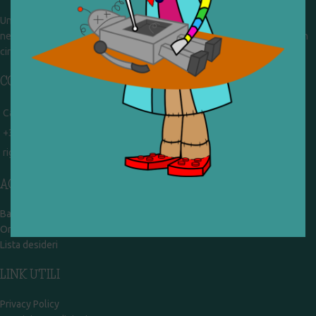
Un gruppo di volontari che sognano di diventare un centro del riuso e
nel frattempo ricevono in dono giocattoli, li riparano e li reimmettono in
circolazione. Operiamo per un'economia civile, circolare e sostenibile.
CONTATTI
Campobasso - via Garibaldi 51
+39 328 767 9587
rigiocattolocb@gmail.com
ACCOUNT
Bacheca
Ordini
Lista desideri
LINK UTILI
Privacy Policy