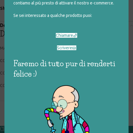
contiamo al più presto di attivare il nostro e-commerce.
Share:
Se sei interessato a qualche prodotto puoi:
Descrizione
Descrizione
Chiamare
Scrivere
MAZZEO 6515
CODICE RIGIOCATTOLO: 036_0_041
Faremo di tutto pur di renderti
felice :)
CONDIZIONI: buone
COLLOCAZIONE: EXP
CHI SIAMO