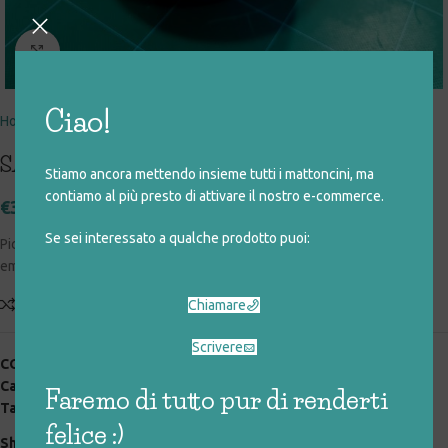
Click to enlarge
Ciao!
Home
giocattoli rigenerati
arredo e accessori
arredo
SALVADANAIO MAPPAMONDO
Stiamo ancora mettendo insieme tutti i mattoncini, ma
contiamo al più presto di attivare il nostro e-commerce.
€
3,00
Se sei interessato a qualche prodotto puoi:
Piccolo salvadanaio a forma di mappamondo – Si apre svitando i due
emisferi – Altezza: 15 cm
Add to compare
Aggiungi alla lista desideri
Chiamare
Scrivere
COD:
004_0_041
Categorie:
arredo
,
arredo e accessori
,
giocattoli rigenerati
Faremo di tutto pur di renderti
Tag:
arredo
,
salvadanaio
felice :)
Share: