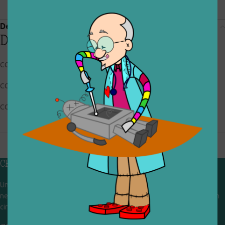
Descrizione
Descrizione
CODICE RIGIOCATTOLO: 004_0_041
CONDIZIONI: buone, usato
COLLOCAZIONE: BOX2
CHI SIAMO
Un gruppo di volontari che sognano di diventare un centro del riuso e
nel frattempo ricevono in dono giocattoli, li riparano e li reimmettono in
circolazione. Operiamo per un'economia civile, circolare e sostenibile.