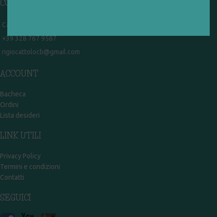
CONTATTI
Campobasso - via Garibaldi 51
+39 328 767 9587
rigiocattolocb@gmail.com
ACCOUNT
Bacheca
Ordini
Lista desideri
LINK UTILI
Privacy Policy
Termini e condizioni
Contatti
SEGUICI