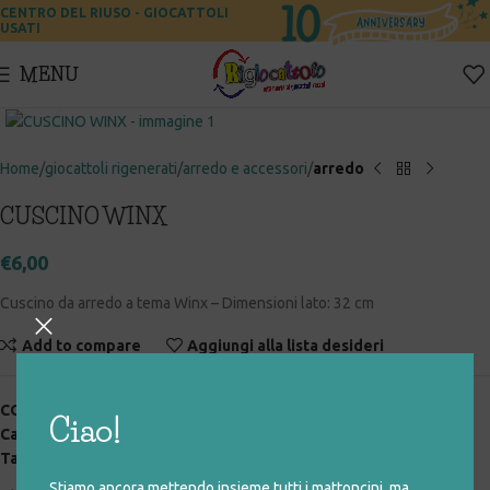
CENTRO DEL RIUSO - GIOCATTOLI
USATI
MENU
Click to enlarge
Home
giocattoli rigenerati
arredo e accessori
arredo
CUSCINO WINX
€
6,00
Cuscino da arredo a tema Winx – Dimensioni lato: 32 cm
Add to compare
Aggiungi alla lista desideri
COD:
004_0_042
Ciao!
Categorie:
arredo
,
arredo e accessori
,
giocattoli rigenerati
Tag:
arredo
,
cuscino
,
winx
Stiamo ancora mettendo insieme tutti i mattoncini, ma