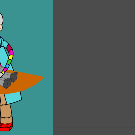
ori
,
giocattoli rigenerati