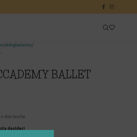
ri
abbigliamento
L
ACCADEMY BALLET
 e due tasche
ista desideri