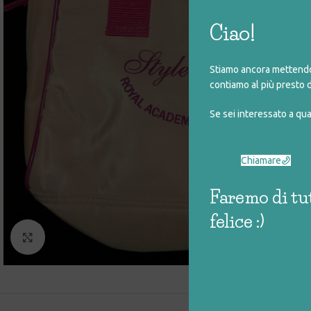
Ciao!
Stiamo ancora mettendo 
contiamo al più presto d
Se sei interessato a qu
Chiamare
Faremo di tut
felice :)
Click to enlarge