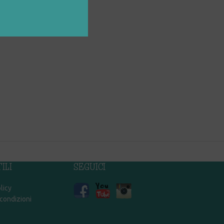
ILI
SEGUICI
licy
 condizioni