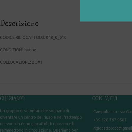
Descrizione
CODICE RIGIOCATTOLO: 048_0_010
CONDIZIONI: buone
COLLOCAZIONE: BOX1
CHI SIAMO
CONTATTI
Un gruppo di volontari che sognano di
Campobasso - via Gar
diventare un centro del riuso e nel frattempo
+39 328 767 9587
ricevono in dono giocattoli, li riparano e li
rigiocattolocb@gmai
reimmettono in circolazione. Operiamo per