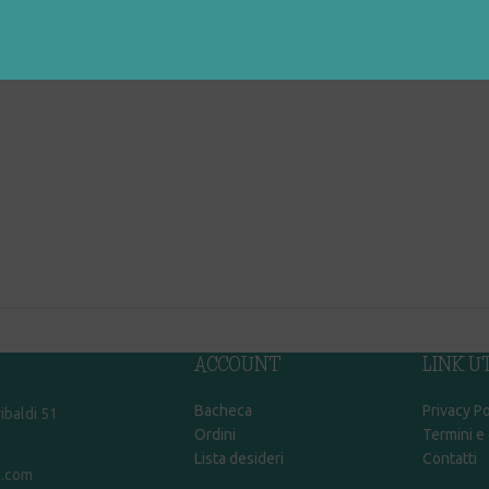
DESCRIZIONE
ACCOUNT
LINK UT
Bacheca
Privacy Po
ibaldi 51
Ordini
Termini e
Lista desideri
Contatti
l.com