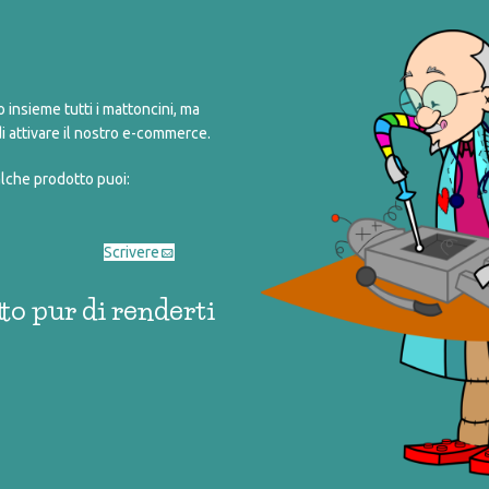
COD:
048_0_010
Categorie:
abbigliamento
,
arredo e access
Tag:
scuola
,
zaino
insieme tutti i mattoncini, ma
Share:
i attivare il nostro e-commerce.
alche prodotto puoi:
Scrivere
to pur di renderti