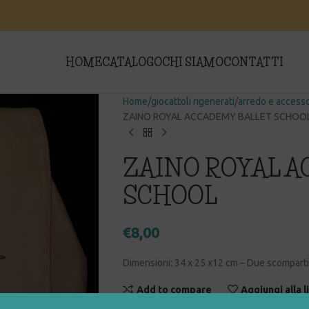
HOME
CATALOGO
CHI SIAMO
CONTATTI
Home
giocattoli rigenerati
arredo e accesso
ZAINO ROYAL ACCADEMY BALLET SCHOO
ZAINO ROYAL 
SCHOOL
€
8,00
Dimensioni: 34 x 25 x12 cm – Due scomparti
Add to compare
Aggiungi alla l