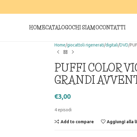
HOME
CATALOGO
CHI SIAMO
CONTATTI
Home
giocattoli rigenerati
digitali
DVD
PUF
PUFFI COLOR VI
GRANDI AVVEN
€
3,00
4 episodi
Add to compare
Aggiungi alla l