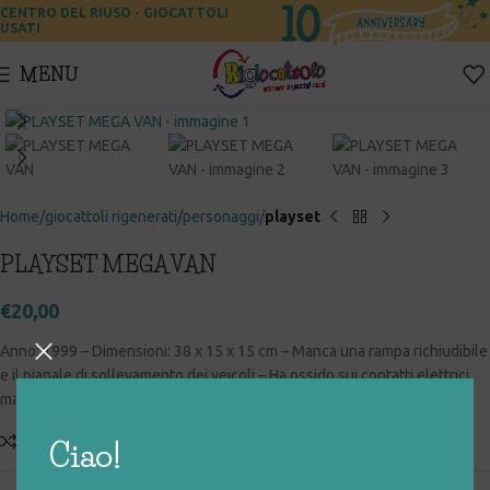
CENTRO DEL RIUSO - GIOCATTOLI
USATI
MENU
Click to enlarge
Home
giocattoli rigenerati
personaggi
playset
PLAYSET MEGA VAN
€
20,00
Anno: 1999 – Dimensioni: 38 x 15 x 15 cm – Manca una rampa richiudibile
e il pianale di sollevamento dei veicoli – Ha ossido sui contatti elettrici
ma funziona
Add to compare
Aggiungi alla lista desideri
Ciao!