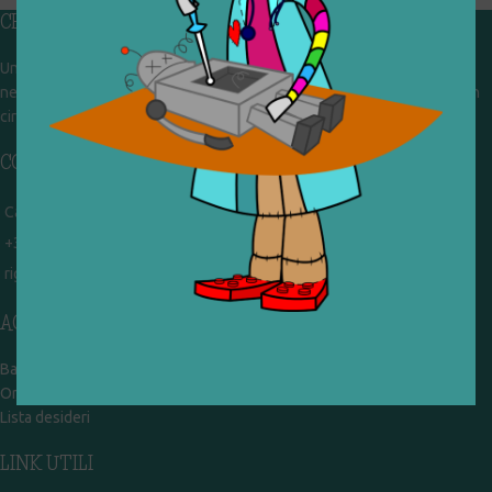
CHI SIAMO
Un gruppo di volontari che sognano di diventare un centro del riuso e
nel frattempo ricevono in dono giocattoli, li riparano e li reimmettono in
circolazione. Operiamo per un'economia civile, circolare e sostenibile.
CONTATTI
Campobasso - via Garibaldi 51
+39 328 767 9587
rigiocattolocb@gmail.com
ACCOUNT
Bacheca
Ordini
Lista desideri
LINK UTILI