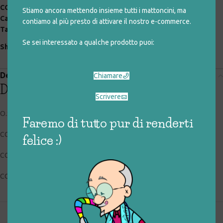
COD:
035_0_041
Stiamo ancora mettendo insieme tutti i mattoncini, ma
Categorie:
giocattoli rigenerati
,
personaggi
,
playset
contiamo al più presto di attivare il nostro e-commerce.
Tag:
autocarro
,
camion
,
playset
Se sei interessato a qualche prodotto puoi:
Share:
Descrizione
Chiamare
Descrizione
Scrivere
O.S.F.T.
Faremo di tutto pur di renderti
CODICE RIGIOCATTOLO: 035_0_041
felice :)
CONDIZIONI: buone, usato
COLLOCAZIONE: BOX1