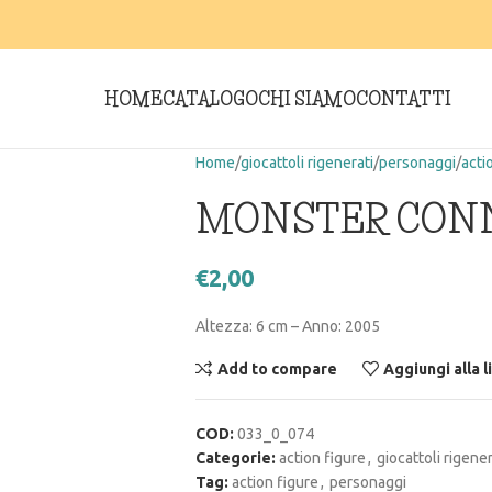
HOME
CATALOGO
CHI SIAMO
CONTATTI
Home
giocattoli rigenerati
personaggi
acti
MONSTER CONN
€
2,00
Altezza: 6 cm – Anno: 2005
Add to compare
Aggiungi alla l
COD:
033_0_074
Categorie:
action figure
,
giocattoli rigener
Tag:
action figure
,
personaggi