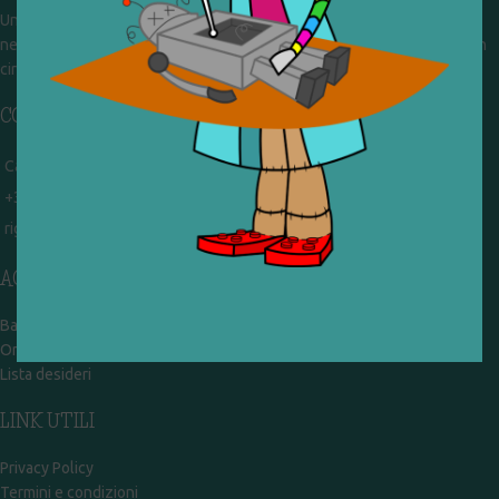
Un gruppo di volontari che sognano di diventare un centro del riuso e
nel frattempo ricevono in dono giocattoli, li riparano e li reimmettono in
circolazione. Operiamo per un'economia civile, circolare e sostenibile.
CONTATTI
Campobasso - via Garibaldi 51
+39 328 767 9587
rigiocattolocb@gmail.com
ACCOUNT
Bacheca
Ordini
Lista desideri
LINK UTILI
Privacy Policy
Termini e condizioni