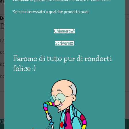
Share:
Se sei interessato a qualche prodotto puoi:
Descrizione
Descrizione
Chiamare
HASBRO B7418
Scrivere
CODICE RIGIOCATTOLO: 017_0_072
Faremo di tutto pur di renderti
CONDIZIONI: buone, usato
felice :)
COLLOCAZIONE: EXP
CHI SIAMO