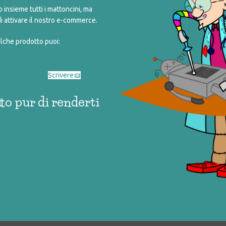
7,00
€
7,00
insieme tutti i mattoncini, ma
i attivare il nostro e-commerce.
alche prodotto puoi:
 PER BAMBINI
CRYSTALL BALL (ROSSO)
I E VEICOLI)
€
4,00
4,00
Scrivere
to pur di renderti
A COLOR DESIGN –
TENERI ANIMALI
ODINI
€
10,00
2,00
1
2
3
4
→