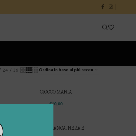
24
36
CIOCCO MANIA
€
10,00
LAVAGNA BIANCA, NERA E
MAGNETICA