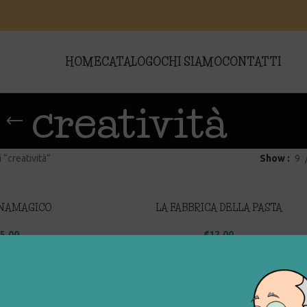
HOME
CATALOGO
CHI SIAMO
CONTATTI
creatività
 “creatività”
Show
9
GNAMAGICO
LA FABBRICA DELLA PASTA
5,00
€
12,00
NETICA FROZEN
PLAY CREATIVE – ANIMALETTI
SPIRALOSI