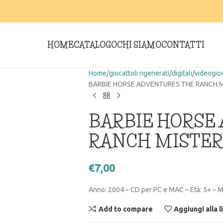
HOME
CATALOGO
CHI SIAMO
CONTATTI
Home
giocattoli rigenerati
digitali
videogio
BARBIE HORSE ADVENTURES THE RANCH 
BARBIE HORSE
RANCH MISTER
€
7,00
Anno: 2004 – CD per PC e MAC – Età: 5+ – Ma
Add to compare
Aggiungi alla l