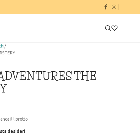
chi
MISTERY
 ADVENTURES THE
Y
nca il libretto
ista desideri