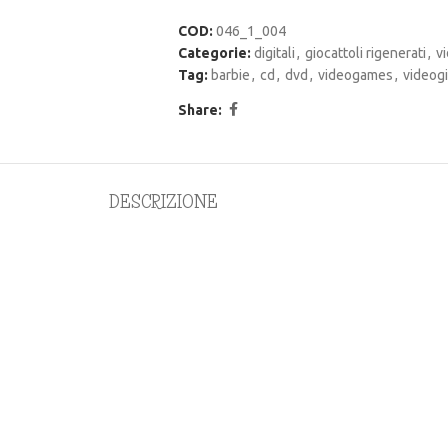
COD:
046_1_004
Categorie:
digitali
,
giocattoli rigenerati
,
v
Tag:
barbie
,
cd
,
dvd
,
videogames
,
videog
Share:
DESCRIZIONE