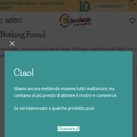
CENTRO DEL RIUSO - GIOCATTOLI
USATI
MENU
Nothing Found
Apologies, but no results were found. Perhaps searching will help find a
related post.
Ciao!
Stiamo ancora mettendo insieme tutti i mattoncini, ma
contiamo al più presto di attivare il nostro e-commerce.
Se sei interessato a qualche prodotto puoi:
Chiamare