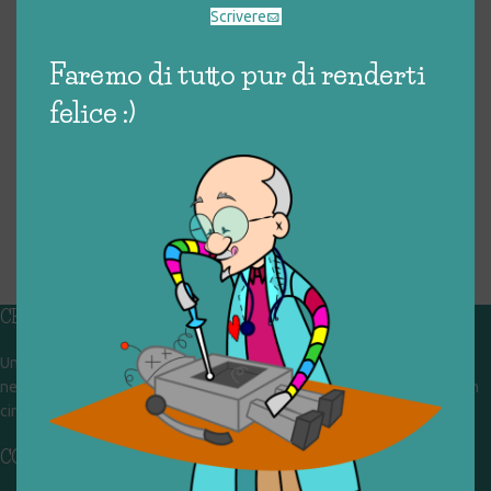
Scrivere
Faremo di tutto pur di renderti
felice :)
CHI SIAMO
Un gruppo di volontari che sognano di diventare un centro del riuso e
nel frattempo ricevono in dono giocattoli, li riparano e li reimmettono in
circolazione. Operiamo per un'economia civile, circolare e sostenibile.
CONTATTI