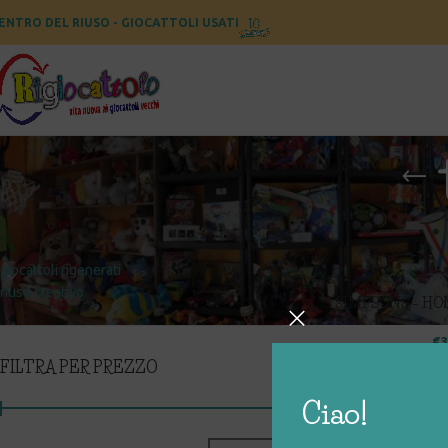
ENTRO DEL RIUSO - GIOCATTOLI USATI
CATEGORIE
Home
Prodotti taggat
giocattoli rigenerati
riuso creativo
SIMPSONS – HO
€
3
FILTRA PER PREZZO
Ciao!