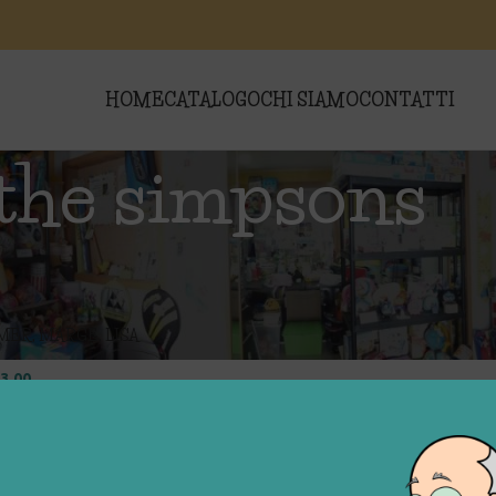
HOME
CATALOGO
CHI SIAMO
CONTATTI
the simpsons
i “the simpsons”
Show
9
MER, MARGE, LISA
3,00