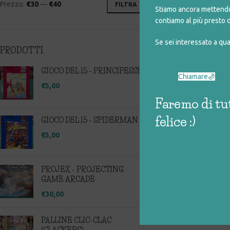
Prezzo:
€30
—
€40
FILTRA
Stiamo ancora mettendo 
contiamo al più presto d
Se sei interessato a qu
PRODOTTI
GIOCO DEL 15 - PRINCIPESSE
Chiamare
€
5,00
Faremo di tut
felice :)
GIOCO DEL 15 - SPIDERMAN
€
5,00
PROJEX - PROJECTING
GAME ARCADE
€
30,00
PALLINE CLIC-CLAC