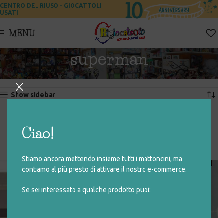
CENTRO DEL RIUSO - GIOCATTOLI
USATI
MENU
superman
Home
Prodotti taggati “superman”
Visualizzazione di 4 risultati
Show sidebar
SUPERMAN 2
SUPERMAN
Ciao!
€
2,00
€
1,50
Stiamo ancora mettendo insieme tutti i mattoncini, ma
contiamo al più presto di attivare il nostro e-commerce.
Se sei interessato a qualche prodotto puoi: