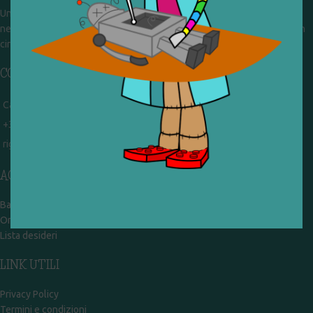
Un gruppo di volontari che sognano di diventare un centro del riuso e
nel frattempo ricevono in dono giocattoli, li riparano e li reimmettono in
circolazione. Operiamo per un'economia civile, circolare e sostenibile.
CONTATTI
Campobasso - via Garibaldi 51
+39 328 767 9587
rigiocattolocb@gmail.com
ACCOUNT
Bacheca
Ordini
Lista desideri
LINK UTILI
Privacy Policy
Termini e condizioni