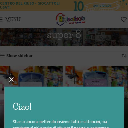
CENTRO DEL RIUSO - GIOCATTOLI
USATI
MENU
super 8
Home
Prodotti taggati “super 8”
Visualizzazione di 3 risultati
Show sidebar
Ciao!
Stiamo ancora mettendo insieme tutti i mattoncini, ma