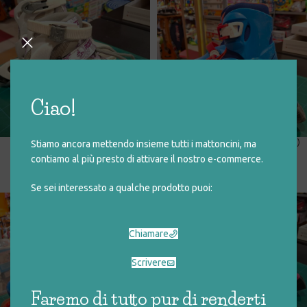
Ciao!
PATTINI IN LINEA (30-33
PATTINI IN LINEA (28-30 blu)
Stiamo ancora mettendo insieme tutti i mattoncini, ma
bianco e fucsia)
contiamo al più presto di attivare il nostro e-commerce.
€
10,00
€
25,00
Se sei interessato a qualche prodotto puoi:
Chiamare
Scrivere
Faremo di tutto pur di renderti