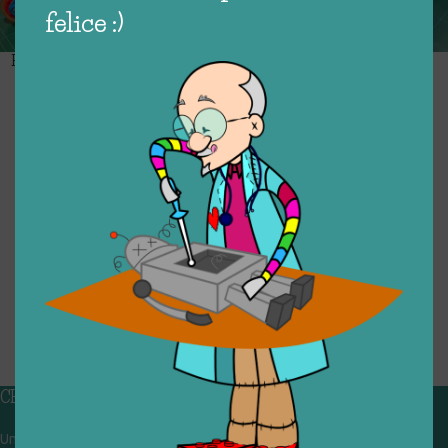
felice :)
PATTINI IN LINEA (32-34 blu)
PATTINI IN LINEA (28-30
rosa)
€
12,00
€
12,00
SET DA BADMINTON
WAVEBOARD OXELO
ESAURITO
ADULTO (due volani)
€
20,00
€
6,00
CASCO TURCHESE (48-52
CASCO PLAY ROUGE (48-52
cm)
cm)
€
8,00
€
8,00
1
2
3
4
→
CHI SIAMO
Un gruppo di volontari che sognano di diventare un centro del riuso e