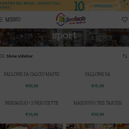
CENTRO DEL RIUSO - GIOCATTOLI
USATI
MENU
sport
Home
Prodotti taggati “sport”
Visualizzazione di 1-12 di 42 risultati
Show sidebar
PALLONE DA CALCIO MAPEI
PALLONE DA
SPECIAL SYNTHETIC
ALLENAMENTO – STREAM
LEATHER
TRAINING
€
30,00
€
15,00
BERSAGLIO + 2 FRECCETTE
MARSUPIO TRE TASCHE
(ARANCIONE)
€
10,00
€
30,00