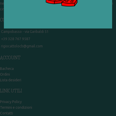
nel frattempo ricevono in dono giocattoli, li riparano e li reimmettono in
circolazione. Operiamo per un'economia civile, circolare e sostenibile.
CONTATTI
Campobasso - via Garibaldi 51
+39 328 767 9587
rigiocattolocb@gmail.com
ACCOUNT
Bacheca
Ordini
Lista desideri
LINK UTILI
Privacy Policy
Termini e condizioni
Contatti