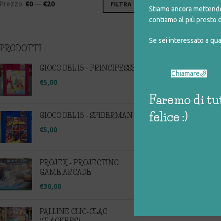
Prezzo:
€0
—
€20
FILTRA
Stiamo ancora mettendo 
contiamo al più presto d
Se sei interessato a qu
PRODOTTI
GIOCO DEL 15 - PRINCIPESSE
Chiamare
€
5,00
Faremo di tut
felice :)
GIOCO DEL 15 - SPIDERMAN
€
5,00
PROJEX - PROJECTING
GAME ARCADE
€
30,00
PALLINE CLIC-CLAC