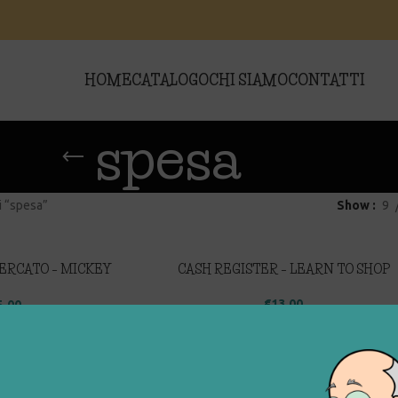
HOME
CATALOGO
CHI SIAMO
CONTATTI
spesa
i “spesa”
Show
9
ERCATO – MICKEY
CASH REGISTER – LEARN TO SHOP
LUB HOUSE
€
13,00
5,00