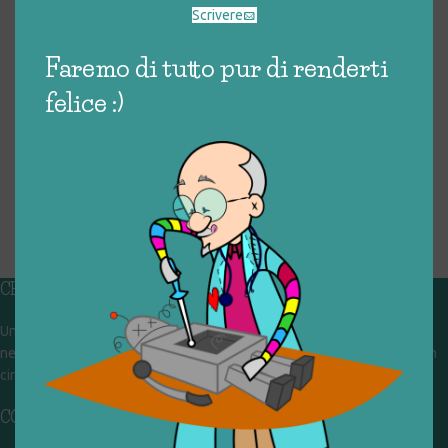
Scrivere
Faremo di tutto pur di renderti
felice :)
CHI SIAMO
Un gruppo di volontari che sognano di diventare un centro del riuso e
nel frattempo ricevono in dono giocattoli, li riparano e li reimmettono in
circolazione. Operiamo per un'economia civile, circolare e sostenibile.
CONTATTI