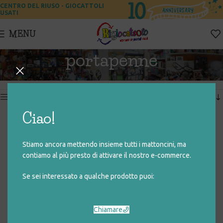
CENTRO DEL RIUSO - GIOCATTOLI
USATI
MENU
portapenne
Home
Prodotti taggati “portapenne”
Visualizzazione di 3 risultati
Show sidebar
Ciao!
PORTAPENNE ULTIMATE
TRENINO SALVADANAIO
SPIDER-MAN
PORTAPENNE (ROSA)
Stiamo ancora mettendo insieme tutti i mattoncini, ma
€
3,00
€
6,00
contiamo al più presto di attivare il nostro e-commerce.
Se sei interessato a qualche prodotto puoi:
PORTAPENNE PINOCCHIO
€
4,00
Chiamare