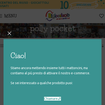
CENTRO DEL RIUSO - GIOCATTOLI
USATI
MENU
polly pocket
Home
Prodotti taggati “polly pocket”
Visualizzazione di 2 risultati
Show sidebar
Ciao!
POLLY POCKET PLAYSET
POLLY POCKET – POP UP
FENICOTTERO MEGA PARTY
CLUB HOUSE
Stiamo ancora mettendo insieme tutti i mattoncini, ma
€
13,00
€
95,00
contiamo al più presto di attivare il nostro e-commerce.
Se sei interessato a qualche prodotto puoi:
Chiamare