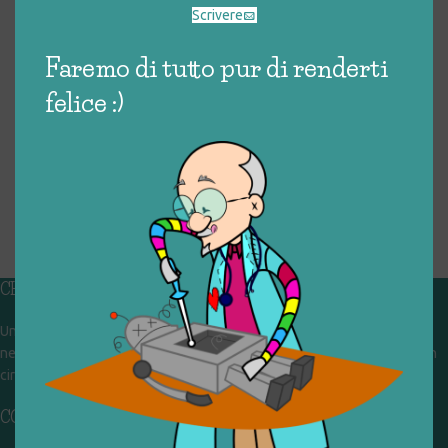
Scrivere
Faremo di tutto pur di renderti
felice :)
CHI SIAMO
Un gruppo di volontari che sognano di diventare un centro del riuso e
nel frattempo ricevono in dono giocattoli, li riparano e li reimmettono in
circolazione. Operiamo per un'economia civile, circolare e sostenibile.
CONTATTI