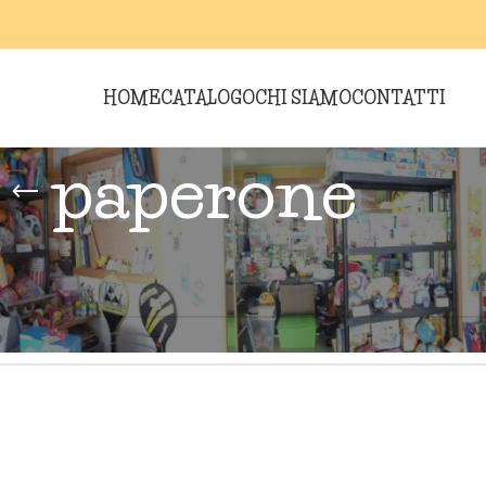
HOME
CATALOGO
CHI SIAMO
CONTATTI
paperone
ti “paperone”
essun prodotto che corrisponde alla tua selezione.