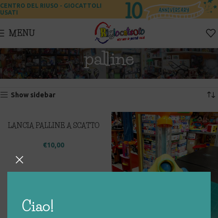
CENTRO DEL RIUSO - GIOCATTOLI
USATI
MENU
palline
Home
Prodotti taggati “palline”
Visualizzazione di 5 risultati
Show sidebar
LANCIA PALLINE A SCATTO
CON VELCRO
€
10,00
Ciao!