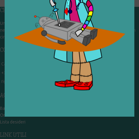
CHI SIAMO
Un gruppo di volontari che sognano di diventare un centro del riuso e
nel frattempo ricevono in dono giocattoli, li riparano e li reimmettono in
circolazione. Operiamo per un'economia civile, circolare e sostenibile.
CONTATTI
Campobasso - via Garibaldi 51
+39 328 767 9587
rigiocattolocb@gmail.com
ACCOUNT
Bacheca
Ordini
Lista desideri
LINK UTILI