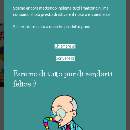
PIC ‘N POP BALL BLASTER
Stiamo ancora mettendo insieme tutti i mattoncini, ma
€
14,00
contiamo al più presto di attivare il nostro e-commerce.
Se sei interessato a qualche prodotto puoi:
MULA – TRACCIATO PER
PALLINE
€
8,00
Chiamare
Scrivere
Faremo di tutto pur di renderti
felice :)
SPIN N’ SLIDE BALL POPPER
€
20,00
LANCIA PALLINE A PUNTI –
VINTAGE
€
18,00