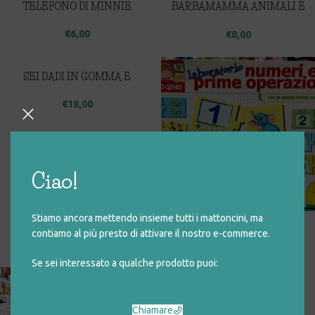
TELEFONO DI MINNIE
BARBAMAMMA ANIMALI E
NUMERI
€
6,00
€
8,00
SEI DADI IN GOMMA E
TESSUTO
€
18,00
Ciao!
LABORATORIO NUMERI E
Stiamo ancora mettendo insieme tutti i mattoncini, ma
PRIME OPERAZIONI
contiamo al più presto di attivare il nostro e-commerce.
€
4,00
Se sei interessato a qualche prodotto puoi:
CUBO CON 18 INCASTRI
Chiamare
€
10,00