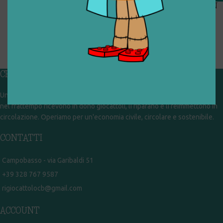
TAPPETINO IN GOMMA CON
NUMERI
€
6,00
1
2
3
4
→
CHI SIAMO
Un gruppo di volontari che sognano di diventare un centro del riuso e
nel frattempo ricevono in dono giocattoli, li riparano e li reimmettono in
circolazione. Operiamo per un'economia civile, circolare e sostenibile.
CONTATTI
Campobasso - via Garibaldi 51
+39 328 767 9587
rigiocattolocb@gmail.com
ACCOUNT