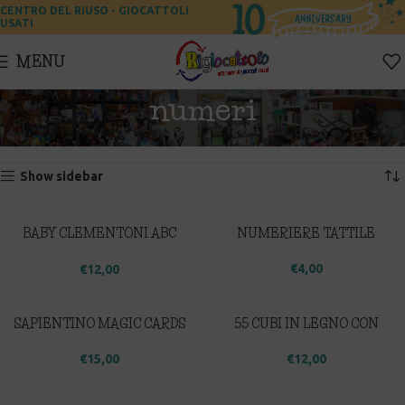
CENTRO DEL RIUSO - GIOCATTOLI
USATI
MENU
numeri
Home
Prodotti taggati “numeri”
Visualizzazione di 1-12 di 38 risultati
Show sidebar
BABY CLEMENTONI ABC
NUMERIERE TATTILE
PAD
€
4,00
€
12,00
SAPIENTINO MAGIC CARDS
55 CUBI IN LEGNO CON
– TOPOLINO
LETTERE, NUMERI, SIMBOLI
€
15,00
€
12,00