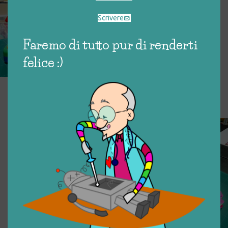
Scrivere
Faremo di tutto pur di renderti
felice :)
FATTORIA INTERATTIVA
BILINGUE
€
20,00
CONTAPUZZLE
€
5,00