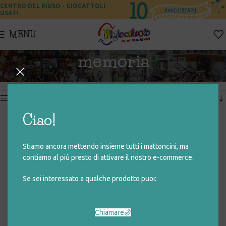
CENTRO DEL RIUSO - GIOCATTOLI
USATI
MENU
memoria
Home
Prodotti taggati “memoria”
Visualizzazione del risultato
Show sidebar
Ciao!
MEMO – DISNEY PRINCESS
Stiamo ancora mettendo insieme tutti i mattoncini, ma
€
3,00
contiamo al più presto di attivare il nostro e-commerce.
Se sei interessato a qualche prodotto puoi:
Chiamare