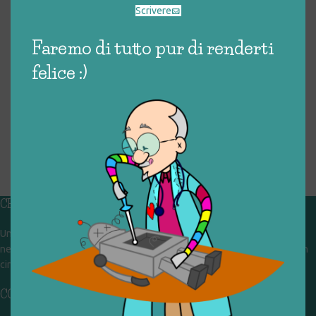
Scrivere
Faremo di tutto pur di renderti
felice :)
CHI SIAMO
Un gruppo di volontari che sognano di diventare un centro del riuso e
nel frattempo ricevono in dono giocattoli, li riparano e li reimmettono in
circolazione. Operiamo per un'economia civile, circolare e sostenibile.
CONTATTI