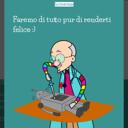
FEFE’ IL CAGNOLINO PIU’
Scrivere
VIVACE CHE C’E’
€
10,00
Faremo di tutto pur di renderti
felice :)
CHI SIAMO
Un gruppo di volontari che sognano di diventare un centro del riuso e
nel frattempo ricevono in dono giocattoli, li riparano e li reimmettono in
circolazione. Operiamo per un'economia civile, circolare e sostenibile.
CONTATTI