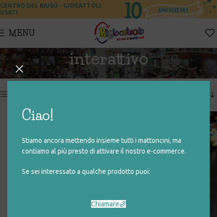
CENTRO DEL RIUSO - GIOCATTOLI
USATI
MENU
interattivo
Home
Prodotti taggati “interattivo”
Visualizzazione di 2 risultati
Show sidebar
Ciao!
TRIANGOLO INTERATTIVO
Stiamo ancora mettendo insieme tutti i mattoncini, ma
€
5,00
contiamo al più presto di attivare il nostro e-commerce.
Se sei interessato a qualche prodotto puoi:
Chiamare