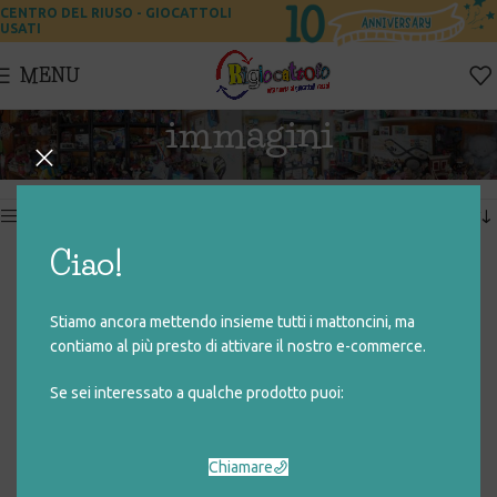
CENTRO DEL RIUSO - GIOCATTOLI
USATI
MENU
immagini
Home
Prodotti taggati “immagini”
Visualizzazione di 3 risultati
Show sidebar
Ciao!
SAPIENTINO BAMBINA
VIDEOTELEFONO
PARLANTE BILINGUE
Stiamo ancora mettendo insieme tutti i mattoncini, ma
€
6,00
€
20,00
contiamo al più presto di attivare il nostro e-commerce.
Se sei interessato a qualche prodotto puoi:
IL MIO PRIMO SAPIENTINO
€
5,00
Chiamare