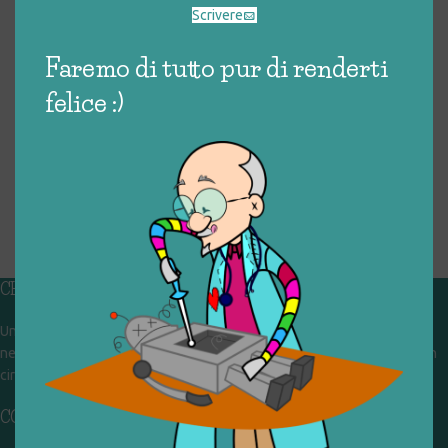
Scrivere
Faremo di tutto pur di renderti
felice :)
CHI SIAMO
Un gruppo di volontari che sognano di diventare un centro del riuso e
nel frattempo ricevono in dono giocattoli, li riparano e li reimmettono in
circolazione. Operiamo per un'economia civile, circolare e sostenibile.
CONTATTI