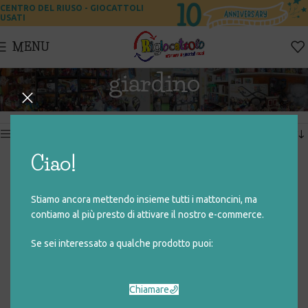
CENTRO DEL RIUSO - GIOCATTOLI
USATI
MENU
giardino
Home
Prodotti taggati “giardino”
Visualizzazione di 2 risultati
Show sidebar
Ciao!
TOSAERBA
SEDIA BIMBO IN PLASTICA
Stiamo ancora mettendo insieme tutti i mattoncini, ma
€
4,00
€
4,00
contiamo al più presto di attivare il nostro e-commerce.
Se sei interessato a qualche prodotto puoi:
Chiamare