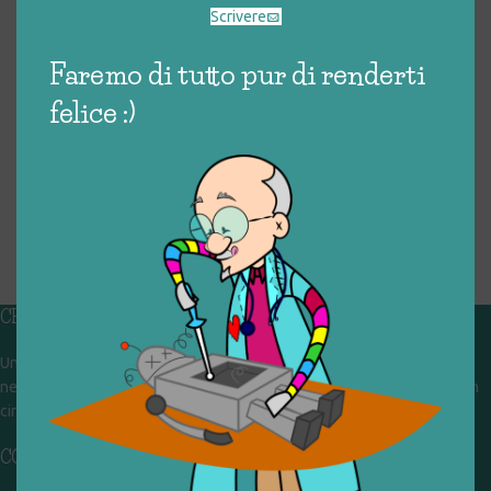
Scrivere
Faremo di tutto pur di renderti
felice :)
CHI SIAMO
Un gruppo di volontari che sognano di diventare un centro del riuso e
nel frattempo ricevono in dono giocattoli, li riparano e li reimmettono in
circolazione. Operiamo per un'economia civile, circolare e sostenibile.
CONTATTI