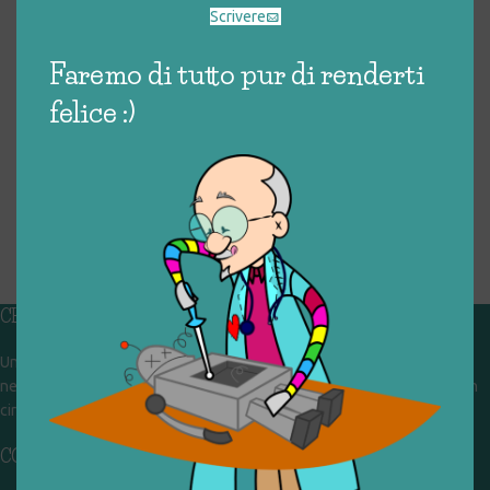
Scrivere
Faremo di tutto pur di renderti
felice :)
CHI SIAMO
Un gruppo di volontari che sognano di diventare un centro del riuso e
nel frattempo ricevono in dono giocattoli, li riparano e li reimmettono in
circolazione. Operiamo per un'economia civile, circolare e sostenibile.
CONTATTI