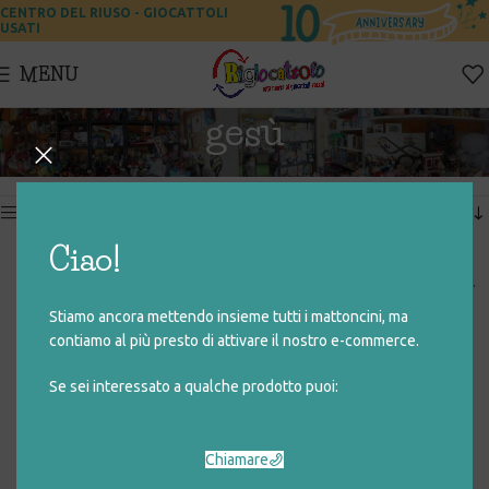
CENTRO DEL RIUSO - GIOCATTOLI
USATI
MENU
gesù
Home
Prodotti taggati “gesù”
Visualizzazione di 2 risultati
Show sidebar
Ciao!
SUI PASSI DI GESU’
RACCONTI DAL VANGELO (J.
e A. GRAHAME JOHNSTONE)
Stiamo ancora mettendo insieme tutti i mattoncini, ma
€
14,00
€
10,00
contiamo al più presto di attivare il nostro e-commerce.
Se sei interessato a qualche prodotto puoi:
Chiamare