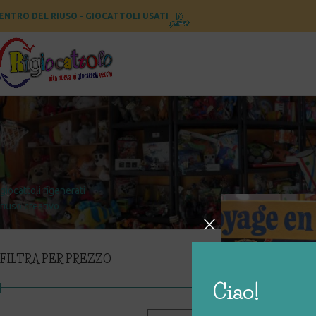
ENTRO DEL RIUSO - GIOCATTOLI USATI
CATEGORIE
Home
Prodotti taggat
giocattoli rigenerati
riuso creativo
FILTRA PER PREZZO
Ciao!