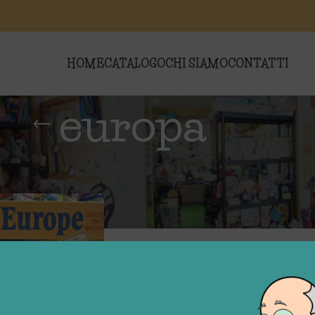
HOME
CATALOGO
CHI SIAMO
CONTATTI
europa
i “europa”
Show
9