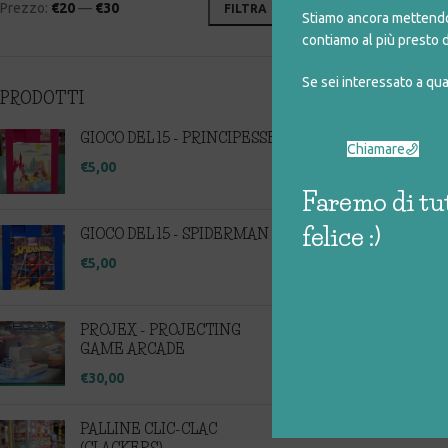
Prezzo:
€20
—
€30
FILTRA
Stiamo ancora mettendo 
contiamo al più presto d
Se sei interessato a qu
PRODOTTI
VOYAGE EN EUR
DE L’EURO
GIOCO DEL 15 - PRINCIPESSE
Chiamare
€
2
€
5,00
Faremo di tut
felice :)
GIOCO DEL 15 - SPIDERMAN
€
5,00
PROJEX - PROJECTING
GAME ARCADE
€
30,00
PALLINE CLIC-CLAC