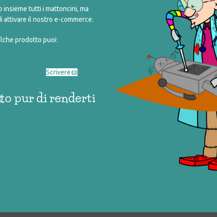
insieme tutti i mattoncini, ma
i attivare il nostro e-commerce.
alche prodotto puoi:
OPE – DECOUVERTE
PE EN JOUANT
Scrivere
6,00
to pur di renderti