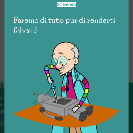
Scrivere
Faremo di tutto pur di renderti
felice :)
CHI SIAMO
Un gruppo di volontari che sognano di diventare un centro del riuso e
nel frattempo ricevono in dono giocattoli, li riparano e li reimmettono in
circolazione. Operiamo per un'economia civile, circolare e sostenibile.
CONTATTI