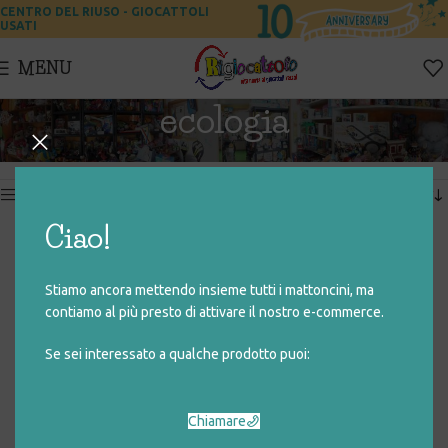
CENTRO DEL RIUSO - GIOCATTOLI
USATI
MENU
ecologia
Home
Prodotti taggati “ecologia”
Visualizzazione del risultato
Show sidebar
Ciao!
ENERGIA – ENEA
Stiamo ancora mettendo insieme tutti i mattoncini, ma
€
8,00
contiamo al più presto di attivare il nostro e-commerce.
Se sei interessato a qualche prodotto puoi:
Chiamare