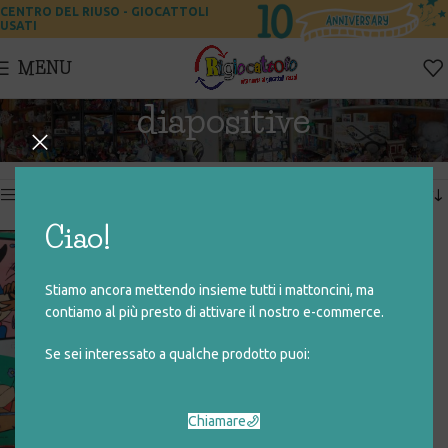
CENTRO DEL RIUSO - GIOCATTOLI
USATI
MENU
diapositive
Home
Prodotti taggati “diapositive”
Visualizzazione del risultato
Show sidebar
Ciao!
Stiamo ancora mettendo insieme tutti i mattoncini, ma
contiamo al più presto di attivare il nostro e-commerce.
Se sei interessato a qualche prodotto puoi:
Chiamare