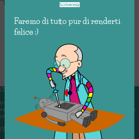
PROIETTORE FESTACOLOR –
Scrivere
BRACCOBALDO SHOW
€
50,00
Faremo di tutto pur di renderti
felice :)
CHI SIAMO
Un gruppo di volontari che sognano di diventare un centro del riuso e
nel frattempo ricevono in dono giocattoli, li riparano e li reimmettono in
circolazione. Operiamo per un'economia civile, circolare e sostenibile.
CONTATTI