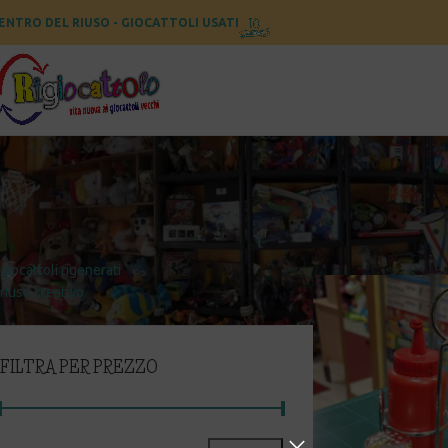
ENTRO DEL RIUSO - GIOCATTOLI USATI
CATEGORIE
Home
Prodotti taggat
giocattoli rigenerati
riuso creativo
FILTRA PER PREZZO