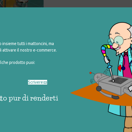
O, SALE, PEPE
insieme tutti i mattoncini, ma
5,00
i attivare il nostro e-commerce.
alche prodotto puoi:
ENTOLE GIOCATTOLO
PEPPA PIG – SUPER CUCINA
cciaio inox)
€
55,00
6,00
Scrivere
to pur di renderti