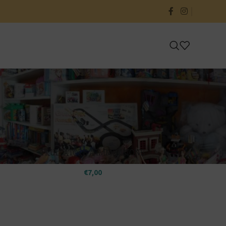
24
36
FRULLATORE A IMMERSIONE
€
7,00