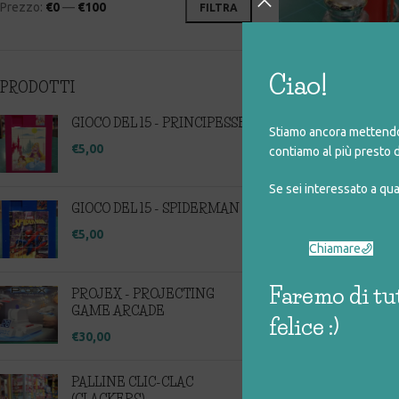
Prezzo:
€0
—
€100
FILTRA
Ciao!
PRODOTTI
OLIO, ACET
GIOCO DEL 15 - PRINCIPESSE
Stiamo ancora mettendo 
€
€
5,00
contiamo al più presto d
Se sei interessato a qu
GIOCO DEL 15 - SPIDERMAN
DUKTIG – SET P
(color a
€
5,00
€
Chiamare
Faremo di tut
PROJEX - PROJECTING
GAME ARCADE
felice :)
€
30,00
PALLINE CLIC-CLAC