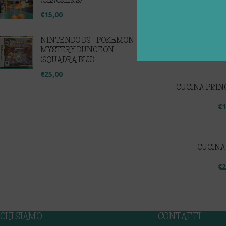
(CLACKERS)
€
15,00
NINTENDO DS - POKEMON
MYSTERY DUNGEON
(SQUADRA BLU)
€
25,00
CUCINA PRIN
€
1
CUCINA
€
2
CHI SIAMO
CONTATTI