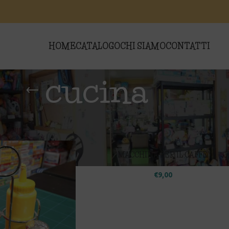
HOME
CATALOGO
CHI SIAMO
CONTATTI
cucina
i “cucina”
Show
9
MACCHINA PER IL CAFFE’
€
9,00