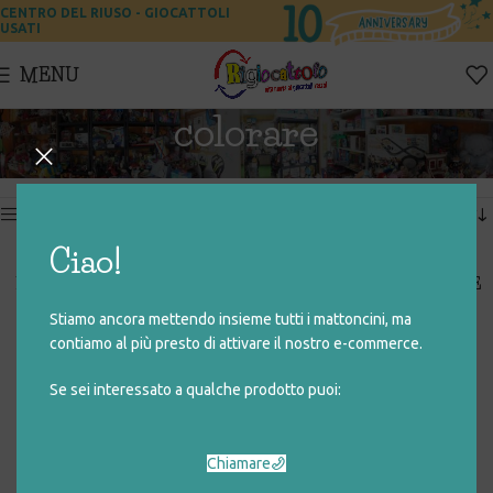
CENTRO DEL RIUSO - GIOCATTOLI
USATI
MENU
colorare
Home
Prodotti taggati “colorare”
Visualizzazione di 5 risultati
Show sidebar
Ciao!
MAXI PUZZLE COLORABILE
MAXI PUZZLE DOUBLE FACE
DOUBLE FACE – EMPIRE
– OGGY E I MALEDETTI
Stiamo ancora mettendo insieme tutti i mattoncini, ma
SCARAFAGGI
€
5,00
€
5,00
contiamo al più presto di attivare il nostro e-commerce.
Se sei interessato a qualche prodotto puoi:
COLOR FAX MACHINE
ASTUCCIO MONO
SCOMPARTO – DINOSAURO
€
20,00
€
2,00
Chiamare