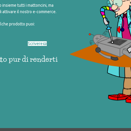
4,00
€
3,00
insieme tutti i mattoncini, ma
i attivare il nostro e-commerce.
alche prodotto puoi:
Scrivere
to pur di renderti