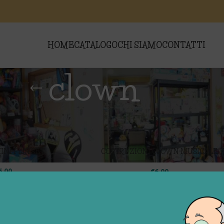
HOME
CATALOGO
CHI SIAMO
CONTATTI
clown
i “clown”
Show
9
MINI PLAYSET
COSTRUZIONI CLOWN MUSICALE
PIRAMIDE
6,00
€
6,00
O BLU E GIALLO
PAGLIACCETTI MORBIDI