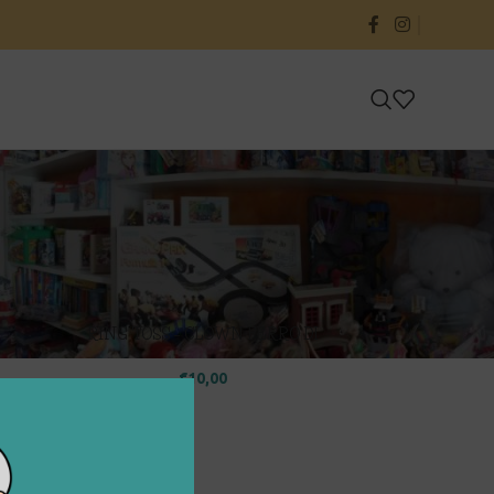
24
36
RING TOSS – CLOWN FERRO DI
CAVALLO
€
10,00