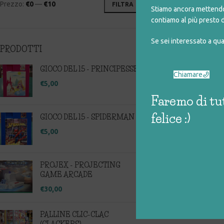
Prezzo:
€0
—
€10
FILTRA
€
Stiamo ancora mettendo 
contiamo al più presto d
Se sei interessato a qu
PRODOTTI
GIOCO DEL 15 - PRINCIPESSE
Chiamare
€
5,00
Faremo di tut
felice :)
GIOCO DEL 15 - SPIDERMAN
€
5,00
PROJEX - PROJECTING
GAME ARCADE
€
30,00
PALLINE CLIC-CLAC