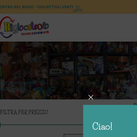
ENTRO DEL RIUSO - GIOCATTOLI USATI
CATEGORIE
Home
Prodotti taggat
giocattoli rigenerati
riuso creativo
CIRCUS – 
€
FILTRA PER PREZZO
Ciao!
PAGLIACCETT