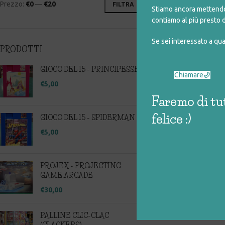
Prezzo:
€0
—
€20
FILTRA
Stiamo ancora mettendo 
contiamo al più presto d
Se sei interessato a qu
PRODOTTI
GIOCO DEL 15 - PRINCIPESSE
Chiamare
€
5,00
Faremo di tut
felice :)
GIOCO DEL 15 - SPIDERMAN
€
5,00
PROJEX - PROJECTING
GAME ARCADE
€
30,00
PALLINE CLIC-CLAC