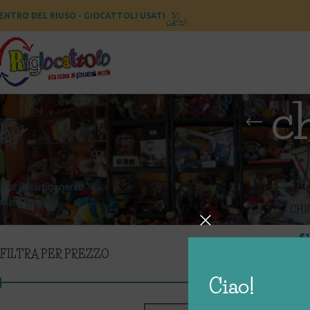
ENTRO DEL RIUSO - GIOCATTOLI USATI
ch
CATEGORIE
Home
Prodotti taggati
giocattoli rigenerati
riuso creativo
44 GATTI – CH
€
1
FILTRA PER PREZZO
Ciao!