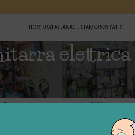
HOME
CATALOGO
CHI SIAMO
CONTATTI
itarra elettrica
 “chitarra elettrica”
Show
9
ITARRA DI LAMPO
CHITARRA ELETTRICA
2,00
€
7,00