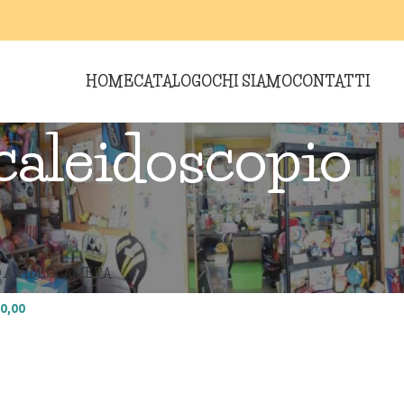
HOME
CATALOGO
CHI SIAMO
CONTATTI
caleidoscopio
i “caleidoscopio”
Show
9
O A VIDEOCAMERA
0,00