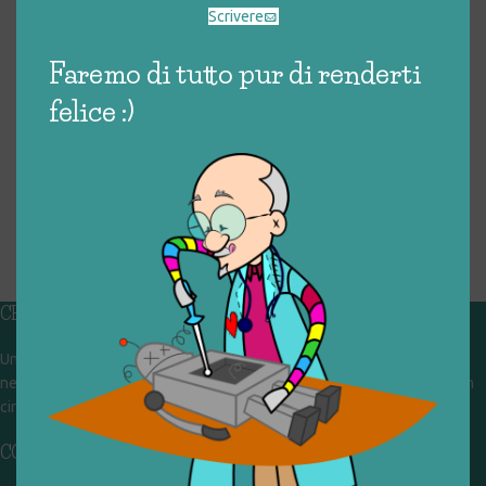
Scrivere
Faremo di tutto pur di renderti
felice :)
CHI SIAMO
Un gruppo di volontari che sognano di diventare un centro del riuso e
nel frattempo ricevono in dono giocattoli, li riparano e li reimmettono in
circolazione. Operiamo per un'economia civile, circolare e sostenibile.
CONTATTI