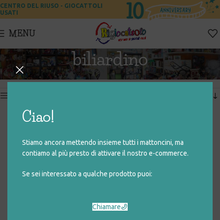
CENTRO DEL RIUSO - GIOCATTOLI
USATI
MENU
biliardino
Home
Prodotti taggati “biliardino”
Visualizzazione del risultato
Show sidebar
Ciao!
BILIARDINO PER RAGAZZI
Stiamo ancora mettendo insieme tutti i mattoncini, ma
€
29,00
contiamo al più presto di attivare il nostro e-commerce.
Se sei interessato a qualche prodotto puoi:
Chiamare