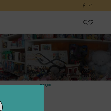
24
36
SPECCHIERA SONORA VANITY CON
SGABELLO
€
11,00