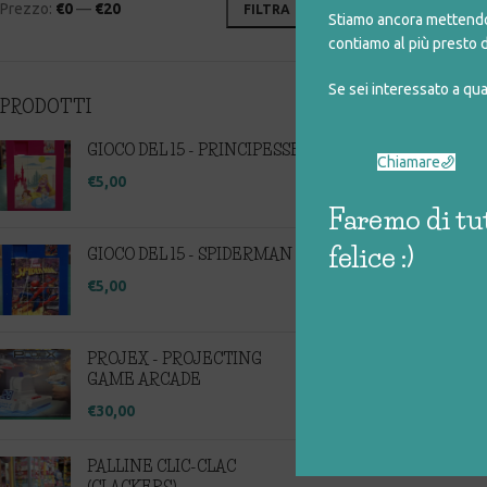
Prezzo:
€0
—
€20
FILTRA
Stiamo ancora mettendo 
contiamo al più presto d
Se sei interessato a qu
PRODOTTI
GIOCO DEL 15 - PRINCIPESSE
Chiamare
€
5,00
Faremo di tut
felice :)
GIOCO DEL 15 - SPIDERMAN
€
5,00
PROJEX - PROJECTING
GAME ARCADE
€
30,00
PALLINE CLIC-CLAC