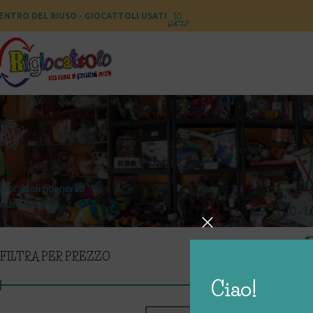
ENTRO DEL RIUSO - GIOCATTOLI USATI
CATEGORIE
Home
Prodotti taggat
giocattoli rigenerati
riuso creativo
CRAZY CHIC – 
DO
€
FILTRA PER PREZZO
Ciao!