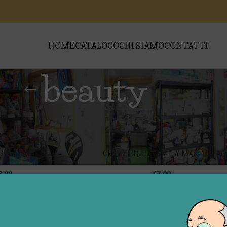
HOME
CATALOGO
CHI SIAMO
CONTATTI
beauty
i “beauty”
Show
9
LOVELY MAKE UP –
CRAZY CHIC – LOVELY MAKE UP –
LPHIN
RABBIT
7,00
€
7,00