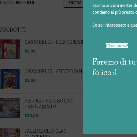
Prezzo:
€0
—
€10
FILTRA
Stiamo ancora mettendo 
contiamo al più presto d
Se sei interessato a qu
PRODOTTI
CARLINO 
GIOCO DEL 15 - PRINCIPESSE
Chiamare
€
€
5,00
Faremo di tut
felice :)
GIOCO DEL 15 - SPIDERMAN
€
5,00
PROJEX - PROJECTING
GAME ARCADE
€
30,00
PALLINE CLIC-CLAC