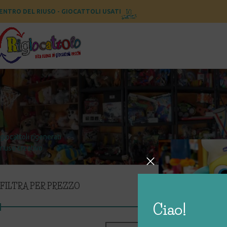
ENTRO DEL RIUSO - GIOCATTOLI USATI
CATEGORIE
Home
Prodotti taggat
giocattoli rigenerati
riuso creativo
FILTRA PER PREZZO
Ciao!