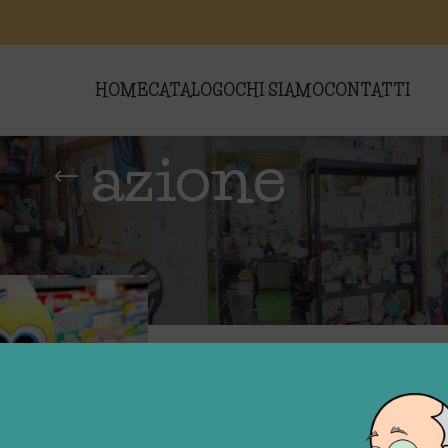
HOME
CATALOGO
CHI SIAMO
CONTATTI
azione
i “azione”
Show
9