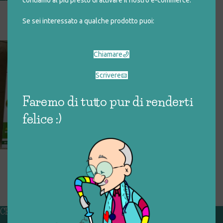
contiamo al più presto di attivare il nostro e-commerce.
ALFABETO PUZZLE
Se sei interessato a qualche prodotto puoi:
€
4,00
Chiamare
Scrivere
Faremo di tutto pur di renderti
felice :)
LE LETTERE – GIOCO
EDUCATIVO
€
10,00
CHI SIAMO