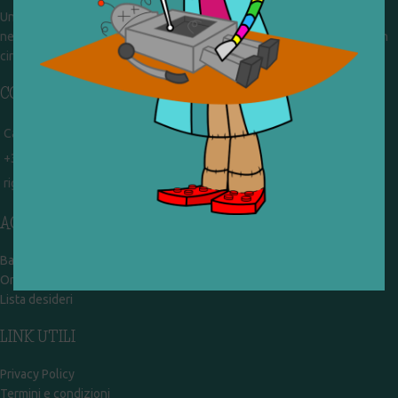
Un gruppo di volontari che sognano di diventare un centro del riuso e
nel frattempo ricevono in dono giocattoli, li riparano e li reimmettono in
circolazione. Operiamo per un'economia civile, circolare e sostenibile.
CONTATTI
Campobasso - via Garibaldi 51
+39 328 767 9587
rigiocattolocb@gmail.com
ACCOUNT
Bacheca
Ordini
Lista desideri
LINK UTILI
Privacy Policy
Termini e condizioni