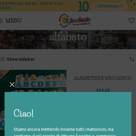
CENTRO DEL RIUSO - GIOCATTOLI
USATI
MENU
alfabeto
Home
Prodotti taggati “alfabeto”
Visualizzazione di 3 risultati
Show sidebar
ALFABETIERE MECCANICO
€
24,00
Ciao!
Stiamo ancora mettendo insieme tutti i mattoncini, ma